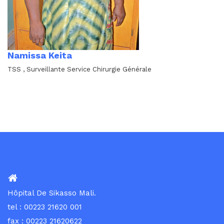
Namissa Keita
TSS , Surveillante Service Chirurgie Générale
Hôpital De Sikasso Mali.
tel : 00223 21620 001
fax : 00223 21620622