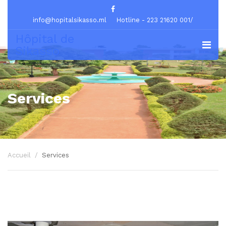
info@hopitalsikasso.ml
Hotline - 223 21620 001/
Hôpital de
Sikasso
Services
Accueil
Services