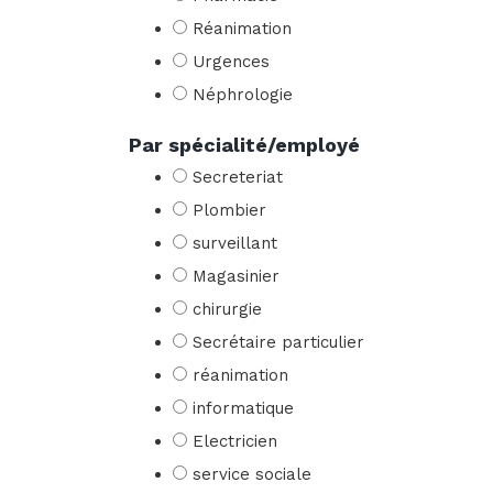
Réanimation
Urgences
Néphrologie
Par spécialité/employé
Secreteriat
Plombier
surveillant
Magasinier
chirurgie
Secrétaire particulier
réanimation
informatique
Electricien
service sociale