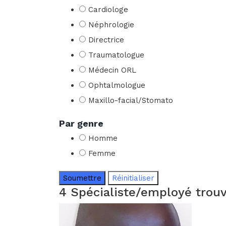
Cardiologe
Néphrologie
Directrice
Traumatologue
Médecin ORL
Ophtalmologue
Maxillo-facial/Stomato
Par genre
Homme
Femme
Soumettre
Réinitialiser
4 Spécialiste/employé trou