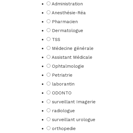
Administration
Anesthésie-Réa
Pharmacien
Dermatologue
TSS
Médecine générale
Assistant Médicale
Ophtalmologie
Petriatrie
laborantin
ODONTO
surveillant Imagerie
radiologue
surveillant urologue
orthopedie